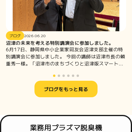
ブログ
2026.06.20
沼津の未来を考える特別講演会に参加しました。
6月17日、静岡県中小企業家同友会沼津支部主催の特
別講演会に参加しました。 今回の講師は沼津市長の頼
重秀一様。「沼津市のまちづくりと沼津版スマートシ
ティ『X-Tech NUMAZU』」をテーマに、これからの
沼津の未来についてお話を伺いました。私たち株式会
社辻本企画も地域の皆様に支えられながら事業を続け
ブログをもっと見る
ています。地域の将来像やまちづくりの方向性につい
て直接お話を聞くことができ、とても有意義な時間と
なりました。講演終了後には、頼重市長と記念撮影を
させていただきました。また当日は、同友会の仲間で
もあるメディアアーティストの中野康弘さんともご一
業務用プラズマ脱臭機
緒しました。中野さんは、動く墨絵、大阪・関西万博