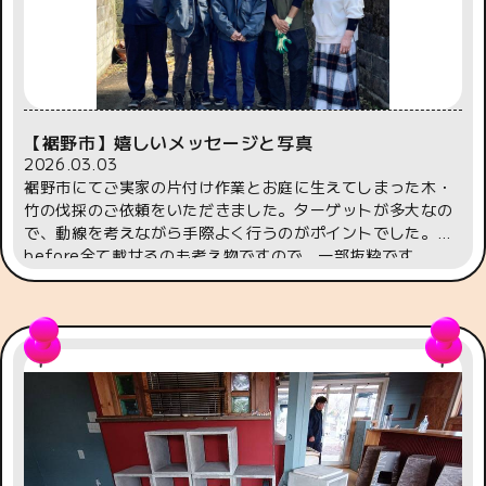
【裾野市】嬉しいメッセージと写真
2026.03.03
裾野市にてご実家の片付け作業とお庭に生えてしまった木・
竹の伐採のご依頼をいただきました。ターゲットが多大なの
で、動線を考えながら手際よく行うのがポイントでした。
before全て載せるのも考え物ですので、一部抜粋です
afteretc...竹は200本以上あったと感じました。御覧いただ
きまして、OKサインをいただきました。合間合間のコーヒー
やお茶うけもありがとうございます。現場でも感謝のお言葉
をたくさんいただいたのですが、後日LINEでも以下のお言葉
をいただきました。おはようございます朝のお忙しい時間に
すみません昨日まで大変な実家の片付け、伐採をありがとう
ございました2日間で見違えるほど綺麗にしていただき感謝
の思いでいっぱいですこのご縁を大切にしまた何かありまし
たら辻本企画さんにお願いしたいと思っていますまた連絡さ
せていただきます昨日撮った写真送りますサムネイルにさせ