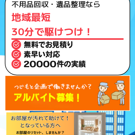
付
不用品回収・遺品整理なら
け
地域最短
屋
​​​​​​​30分で駆けつけ！
さ
ん