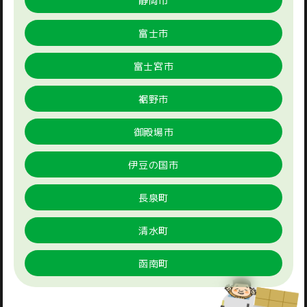
富士市
富士宮市
裾野市
御殿場市
伊豆の国市
長泉町
清水町
函南町