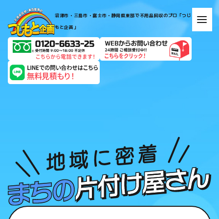
地
​​​​​​​​​​​​​​​​​​​​​沼津市・三島市・富士市・静岡県東部で不用品回収のプロ「つじ
域
もと企画」​​​​​​​
に
密
着、
ま
ち
の
片