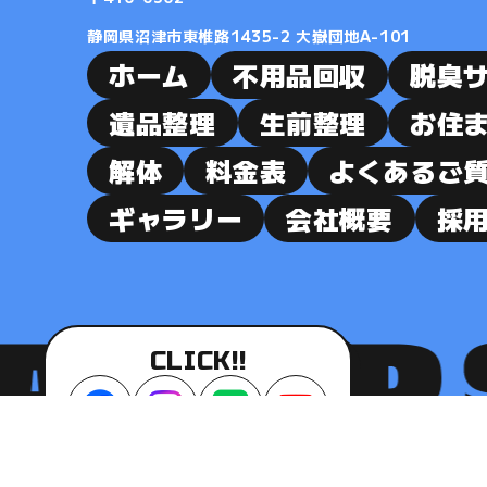
静岡県沼津市東椎路1435-2 大嶽団地A-101
ホーム
不用品回収
脱臭
遺品整理
生前整理
お住
解体
料金表
よくあるご
ギャラリー
会社概要
採
CLICK!!