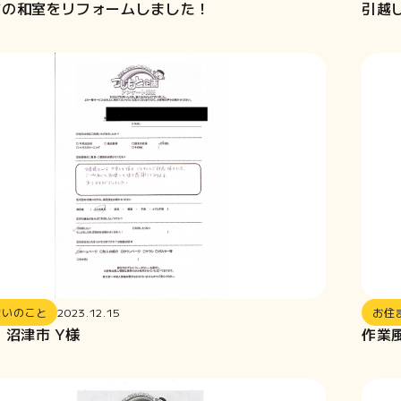
市の和室をリフォームしました！
引越し
まいのこと
2023.12.15
お住
 沼津市 Y様
作業