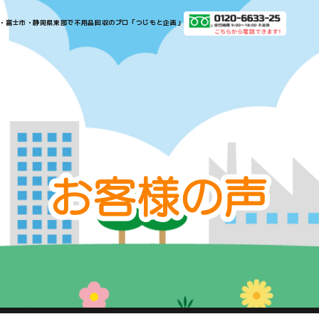
​​​​​​​​沼津市・三島市・富士市・静岡県東部で不用品回収のプロ「つじもと企画」​​​​​​​
お
客
様
の