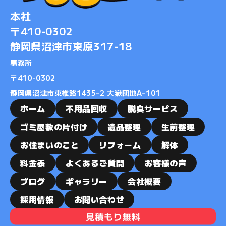
2019-07
本社
2019-06
〒410-0302
2019-01
静岡県沼津市東原317-18
2018-12
2018-11
事務所
2018-10
​​​​​​​〒410-0302
2018-09
静岡県沼津市東椎路1435-2 大嶽団地A-101
2018-08
ホーム
不用品回収
脱臭サービス
2018-07
ゴミ屋敷の片付け
遺品整理
生前整理
2018-06
お住まいのこと
リフォーム
解体
2018-05
料金表
よくあるご質問
お客様の声
2018-04
ブログ
ギャラリー
会社概要
2018-03
2018-02
採用情報
お問い合わせ
2018-01