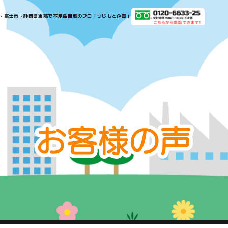
​​​​​​​​沼津市・三島市・富士市・静岡県東部で不用品回収のプロ「つじもと企画」​​​​​​​
お
客
様
の