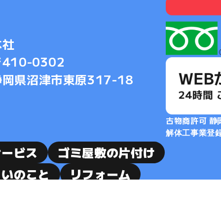
本社
410-0302
静岡県沼津市東原317-18
古物商許可 静
解体工事業登録 
サービス
ゴミ屋敷の片付け
まいのこと
リフォーム
質問
お客様の声
ブログ
用情報
お問い合わせ