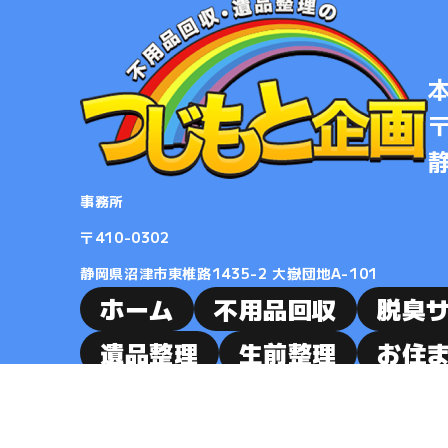
〒
事務所
​​​​​​​〒410-0302
静岡県沼津市東椎路1435-2 大嶽団地A-101
ホーム
不用品回収
脱臭
遺品整理
生前整理
お住
解体
料金表
よくあるご
ギャラリー
会社概要
採