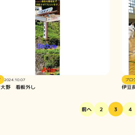
グ
2024.10.07
ブロ
市大野 看板外し
伊豆
前へ
2
3
4