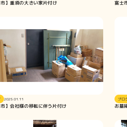
津市】重須の大きい家片付け
富士
グ
2025.01.11
ブロ
津市】会社様の移転に伴う片付け
お墓掃