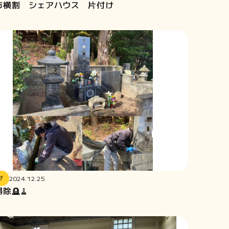
市横割 シェアハウス 片付け
グ
2024.12.25
除🪦🧹