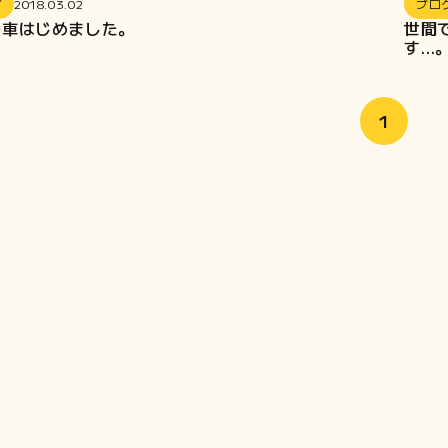
グ
2018.03.02
ブロ
廃車はじめました。
世間
す…
1