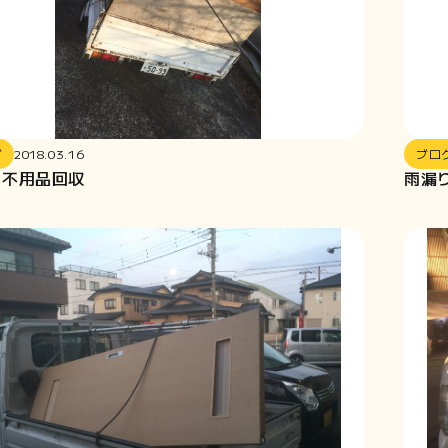
グ
2018.03.16
ブロ
の不用品回収
雨漏