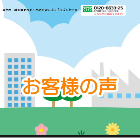
​​​​​​​​沼津市・三島市・富士市・静岡県東部で不用品回収のプロ「つじもと企画」​​​​​​​
お
客
様
の