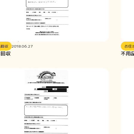
品回収
2018.06.27
お住
品回収
不用