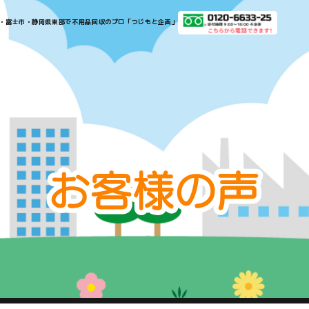
​​​​​​​​沼津市・三島市・富士市・静岡県東部で不用品回収のプロ「つじもと企画」​​​​​​​
お
客
様
の