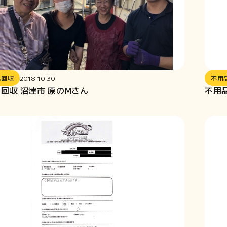
品回収
2018.10.30
不用
回収 沼津市 原のMさん
不用