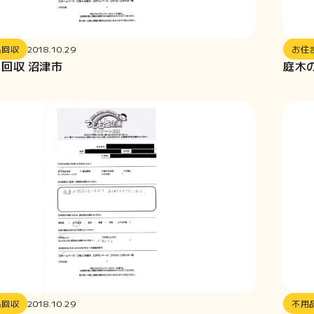
品回収
2018.10.29
お住
回収 沼津市
庭木
品回収
2018.10.29
不用