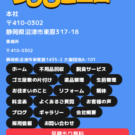
2022-03
本社
2022-01
〒410-0302
2021-08
静岡県沼津市東原317-18
2021-03
2020-12
事務所
2020-09
​​​​​​​〒410-0302
2020-08
静岡県沼津市東椎路1435-2 大嶽団地A-101
2020-06
ホーム
不用品回収
脱臭サービス
2020-04
ゴミ屋敷の片付け
遺品整理
生前整理
2020-01
お住まいのこと
リフォーム
解体
2019-11
料金表
よくあるご質問
お客様の声
2019-10
ブログ
ギャラリー
会社概要
2019-08
2019-07
採用情報
お問い合わせ
2019-06