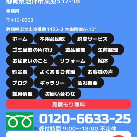
静岡県沼津市東原317-18
2019-02
事務所
2019-01
​​​​​​​〒410-0302
2018-11
静岡県沼津市東椎路1435-2 大嶽団地A-101
2018-10
ホーム
不用品回収
脱臭サービス
2018-08
ゴミ屋敷の片付け
遺品整理
生前整理
2018-07
お住まいのこと
リフォーム
解体
2018-06
2018-05
料金表
よくあるご質問
お客様の声
2018-04
ブログ
ギャラリー
会社概要
2018-03
採用情報
お問い合わせ
2018-02
2018-01
2017-12
2017-11
2017-10